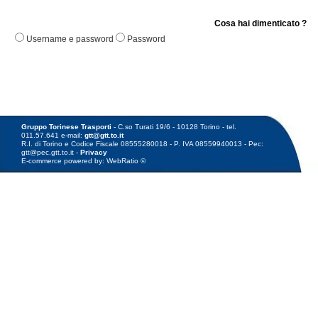
Cosa hai dimenticato ?
Username e password
Password
Gruppo Torinese Trasporti
- C.so Turati 19/6 - 10128 Torino - tel.
011.57.641 e-mail:
gtt@gtt.to.it
R.I. di Torino e Codice Fiscale 08555280018 - P. IVA 08559940013 - Pec:
gtt@pec.gtt.to.it -
Privacy
E-commerce powered by: WebRatio ©