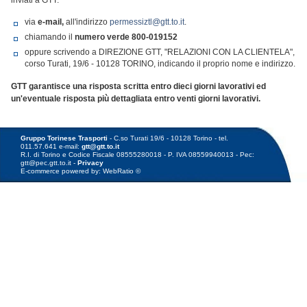
inviati a GTT:
via
e-mail,
all'indirizzo
permessiztl@gtt.to.it
.
chiamando il
numero verde
800-019152
oppure scrivendo a DIREZIONE GTT, "RELAZIONI CON LA CLIENTELA",
corso Turati, 19/6 - 10128 TORINO, indicando il proprio nome e indirizzo.
GTT garantisce una risposta scritta entro dieci giorni lavorativi ed
un'eventuale risposta più dettagliata entro venti giorni lavorativi.
Gruppo Torinese Trasporti
- C.so Turati 19/6 - 10128 Torino - tel.
011.57.641 e-mail:
gtt@gtt.to.it
R.I. di Torino e Codice Fiscale 08555280018 - P. IVA 08559940013 - Pec:
gtt@pec.gtt.to.it -
Privacy
E-commerce powered by: WebRatio ©