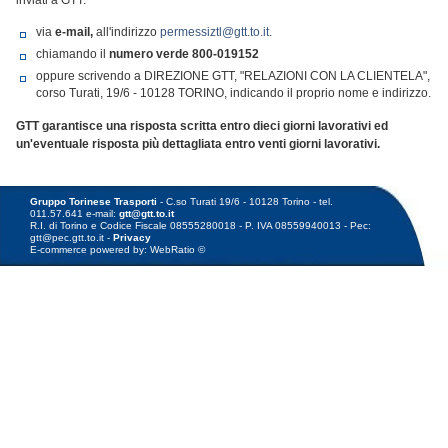
inviati a GTT:
via
e-mail,
all'indirizzo
permessiztl@gtt.to.it
.
chiamando il
numero verde
800-019152
oppure scrivendo a DIREZIONE GTT, "RELAZIONI CON LA CLIENTELA",
corso Turati, 19/6 - 10128 TORINO, indicando il proprio nome e indirizzo.
GTT garantisce una risposta scritta entro dieci giorni lavorativi ed
un'eventuale risposta più dettagliata entro venti giorni lavorativi.
Gruppo Torinese Trasporti
- C.so Turati 19/6 - 10128 Torino - tel.
011.57.641 e-mail:
gtt@gtt.to.it
R.I. di Torino e Codice Fiscale 08555280018 - P. IVA 08559940013 - Pec:
gtt@pec.gtt.to.it -
Privacy
E-commerce powered by: WebRatio ©