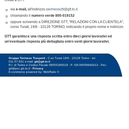
inviati a GTT:
via
e-mail,
all'indirizzo
permessiztl@gtt.to.it
.
chiamando il
numero verde
800-019152
oppure scrivendo a DIREZIONE GTT, "RELAZIONI CON LA CLIENTELA",
corso Turati, 19/6 - 10128 TORINO, indicando il proprio nome e indirizzo.
GTT garantisce una risposta scritta entro dieci giorni lavorativi ed
un'eventuale risposta più dettagliata entro venti giorni lavorativi.
Gruppo Torinese Trasporti
- C.so Turati 19/6 - 10128 Torino - tel.
011.57.641 e-mail:
gtt@gtt.to.it
R.I. di Torino e Codice Fiscale 08555280018 - P. IVA 08559940013 - Pec:
gtt@pec.gtt.to.it -
Privacy
E-commerce powered by: WebRatio ©