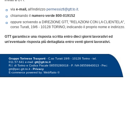
inviati a GTT:
via
e-mail,
all'indirizzo
permessiztl@gtt.to.it
.
chiamando il
numero verde
800-019152
oppure scrivendo a DIREZIONE GTT, "RELAZIONI CON LA CLIENTELA",
corso Turati, 19/6 - 10128 TORINO, indicando il proprio nome e indirizzo.
GTT garantisce una risposta scritta entro dieci giorni lavorativi ed
un'eventuale risposta più dettagliata entro venti giorni lavorativi.
Gruppo Torinese Trasporti
- C.so Turati 19/6 - 10128 Torino - tel.
011.57.641 e-mail:
gtt@gtt.to.it
R.I. di Torino e Codice Fiscale 08555280018 - P. IVA 08559940013 - Pec:
gtt@pec.gtt.to.it -
Privacy
E-commerce powered by: WebRatio ©