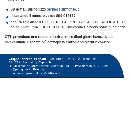
inviati a GTT:
via
e-mail,
all'indirizzo
permessiztl@gtt.to.it
.
chiamando il
numero verde
800-019152
oppure scrivendo a DIREZIONE GTT, "RELAZIONI CON LA CLIENTELA",
corso Turati, 19/6 - 10128 TORINO, indicando il proprio nome e indirizzo.
GTT garantisce una risposta scritta entro dieci giorni lavorativi ed
un'eventuale risposta più dettagliata entro venti giorni lavorativi.
Gruppo Torinese Trasporti
- C.so Turati 19/6 - 10128 Torino - tel.
011.57.641 e-mail:
gtt@gtt.to.it
R.I. di Torino e Codice Fiscale 08555280018 - P. IVA 08559940013 - Pec:
gtt@pec.gtt.to.it -
Privacy
E-commerce powered by: WebRatio ©