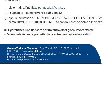
inviati a GTT:
via
e-mail,
all'indirizzo
permessiztl@gtt.to.it
.
chiamando il
numero verde
800-019152
oppure scrivendo a DIREZIONE GTT, "RELAZIONI CON LA CLIENTELA",
corso Turati, 19/6 - 10128 TORINO, indicando il proprio nome e indirizzo.
GTT garantisce una risposta scritta entro dieci giorni lavorativi ed
un'eventuale risposta più dettagliata entro venti giorni lavorativi.
Gruppo Torinese Trasporti
- C.so Turati 19/6 - 10128 Torino - tel.
011.57.641 e-mail:
gtt@gtt.to.it
R.I. di Torino e Codice Fiscale 08555280018 - P. IVA 08559940013 - Pec:
gtt@pec.gtt.to.it -
Privacy
E-commerce powered by: WebRatio ©