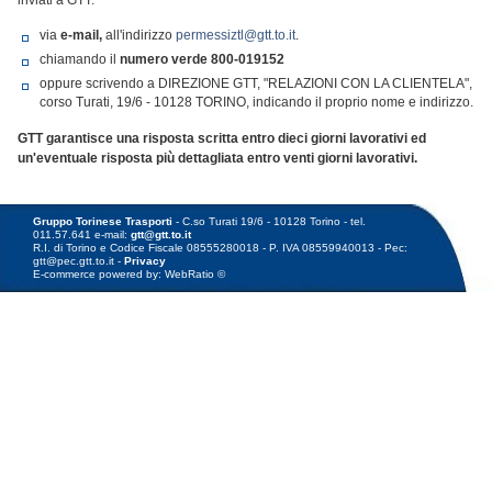
inviati a GTT:
via
e-mail,
all'indirizzo
permessiztl@gtt.to.it
.
chiamando il
numero verde
800-019152
oppure scrivendo a DIREZIONE GTT, "RELAZIONI CON LA CLIENTELA",
corso Turati, 19/6 - 10128 TORINO, indicando il proprio nome e indirizzo.
GTT garantisce una risposta scritta entro dieci giorni lavorativi ed
un'eventuale risposta più dettagliata entro venti giorni lavorativi.
Gruppo Torinese Trasporti
- C.so Turati 19/6 - 10128 Torino - tel.
011.57.641 e-mail:
gtt@gtt.to.it
R.I. di Torino e Codice Fiscale 08555280018 - P. IVA 08559940013 - Pec:
gtt@pec.gtt.to.it -
Privacy
E-commerce powered by: WebRatio ©