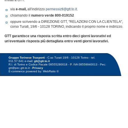
inviati a GTT:
via
e-mail,
all'indirizzo
permessiztl@gtt.to.it
.
chiamando il
numero verde
800-019152
oppure scrivendo a DIREZIONE GTT, "RELAZIONI CON LA CLIENTELA",
corso Turati, 19/6 - 10128 TORINO, indicando il proprio nome e indirizzo.
GTT garantisce una risposta scritta entro dieci giorni lavorativi ed
un'eventuale risposta più dettagliata entro venti giorni lavorativi.
Gruppo Torinese Trasporti
- C.so Turati 19/6 - 10128 Torino - tel.
011.57.641 e-mail:
gtt@gtt.to.it
R.I. di Torino e Codice Fiscale 08555280018 - P. IVA 08559940013 - Pec:
gtt@pec.gtt.to.it -
Privacy
E-commerce powered by: WebRatio ©