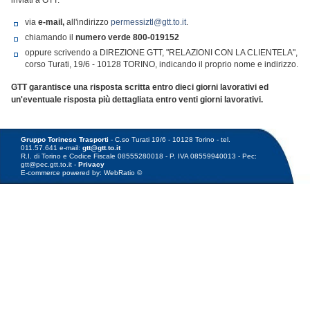
inviati a GTT:
via
e-mail,
all'indirizzo
permessiztl@gtt.to.it
.
chiamando il
numero verde
800-019152
oppure scrivendo a DIREZIONE GTT, "RELAZIONI CON LA CLIENTELA",
corso Turati, 19/6 - 10128 TORINO, indicando il proprio nome e indirizzo.
GTT garantisce una risposta scritta entro dieci giorni lavorativi ed
un'eventuale risposta più dettagliata entro venti giorni lavorativi.
Gruppo Torinese Trasporti
- C.so Turati 19/6 - 10128 Torino - tel.
011.57.641 e-mail:
gtt@gtt.to.it
R.I. di Torino e Codice Fiscale 08555280018 - P. IVA 08559940013 - Pec:
gtt@pec.gtt.to.it -
Privacy
E-commerce powered by: WebRatio ©