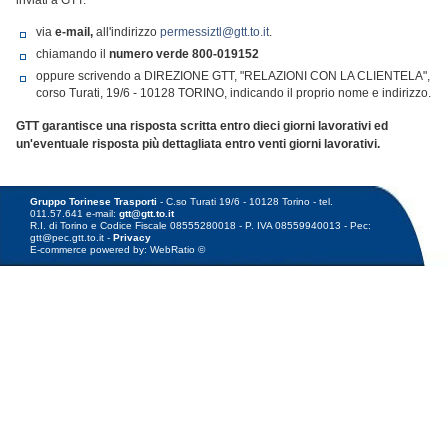
inviati a GTT:
via
e-mail,
all'indirizzo
permessiztl@gtt.to.it
.
chiamando il
numero verde
800-019152
oppure scrivendo a DIREZIONE GTT, "RELAZIONI CON LA CLIENTELA",
corso Turati, 19/6 - 10128 TORINO, indicando il proprio nome e indirizzo.
GTT garantisce una risposta scritta entro dieci giorni lavorativi ed
un'eventuale risposta più dettagliata entro venti giorni lavorativi.
Gruppo Torinese Trasporti
- C.so Turati 19/6 - 10128 Torino - tel.
011.57.641 e-mail:
gtt@gtt.to.it
R.I. di Torino e Codice Fiscale 08555280018 - P. IVA 08559940013 - Pec:
gtt@pec.gtt.to.it -
Privacy
E-commerce powered by: WebRatio ©