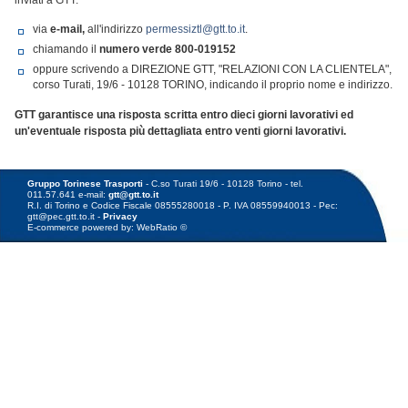
inviati a GTT:
via
e-mail,
all'indirizzo
permessiztl@gtt.to.it
.
chiamando il
numero verde
800-019152
oppure scrivendo a DIREZIONE GTT, "RELAZIONI CON LA CLIENTELA",
corso Turati, 19/6 - 10128 TORINO, indicando il proprio nome e indirizzo.
GTT garantisce una risposta scritta entro dieci giorni lavorativi ed
un'eventuale risposta più dettagliata entro venti giorni lavorativi.
Gruppo Torinese Trasporti
- C.so Turati 19/6 - 10128 Torino - tel.
011.57.641 e-mail:
gtt@gtt.to.it
R.I. di Torino e Codice Fiscale 08555280018 - P. IVA 08559940013 - Pec:
gtt@pec.gtt.to.it -
Privacy
E-commerce powered by: WebRatio ©