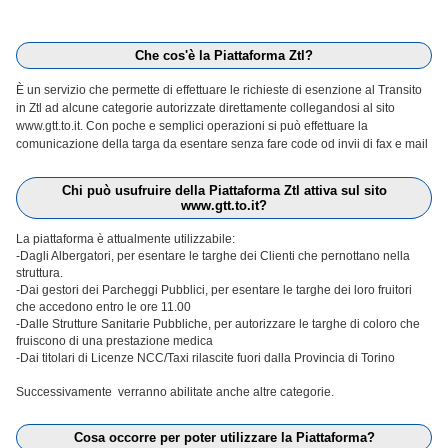
Che cos'è la Piattaforma Ztl?
È un servizio che permette di effettuare le richieste di esenzione al Transito
in Ztl ad alcune categorie autorizzate direttamente collegandosi al sito
www.gtt.to.it. Con poche e semplici operazioni si può effettuare la
comunicazione della targa da esentare senza fare code od invii di fax e mail
Chi può usufruire della Piattaforma Ztl attiva sul sito
www.gtt.to.it?
La piattaforma è attualmente utilizzabile:
-Dagli Albergatori, per esentare le targhe dei Clienti che pernottano nella
struttura.
-Dai gestori dei Parcheggi Pubblici, per esentare le targhe dei loro fruitori
che accedono entro le ore 11.00
-Dalle Strutture Sanitarie Pubbliche, per autorizzare le targhe di coloro che
fruiscono di una prestazione medica
-Dai titolari di Licenze NCC/Taxi rilascite fuori dalla Provincia di Torino
Successivamente verranno abilitate anche altre categorie.
Cosa occorre per poter utilizzare la Piattaforma?