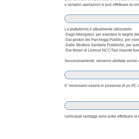
e semplici operazioni si può effettuare la co
La piattaforma è attualmente utilizzabile:
-Dagli Albergatori, per esentare le targhe dei
-Dai gestori dei Parcheggi Pubblici, per esen
-Dalle Strutture Sanitarie Pubbliche, per au
-Dai titolari di Licenze NCC/Taxi rilascite fuo
Successivamente verranno abilitate anche al
E’ necessario essere in possesso di un PC co
I principali vantaggi sono poter effettuare 