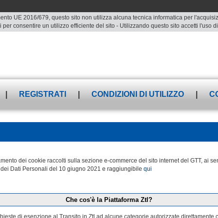
ento UE 2016/679, questo sito non utilizza alcuna tecnica informatica per l'acquisizio
 per consentire un utilizzo efficiente del sito - Utilizzando questo sito accetti l'uso
|
REGISTRATI
|
CONDIZIONI DI UTILIZZO
|
C
attamento dei cookie raccolti sulla sezione e-commerce del sito internet del GTT, a
dei Dati Personali del 10 giugno 2021 e raggiungibile
qui
Che cos'è la Piattaforma Ztl?
ichieste di esenzione al Transito in Ztl ad alcune categorie autorizzate direttamente 