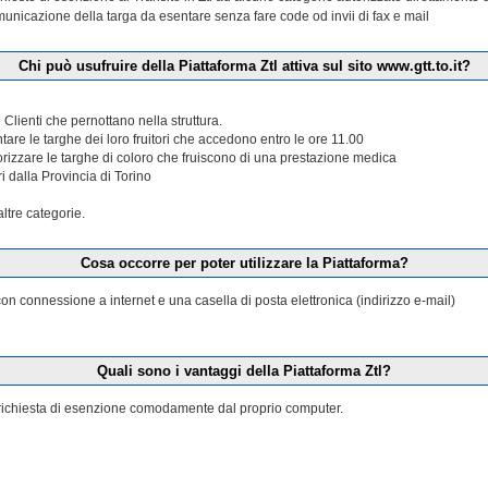
municazione della targa da esentare senza fare code od invii di fax e mail
Chi può usufruire della Piattaforma Ztl attiva sul sito www.gtt.to.it?
 Clienti che pernottano nella struttura.
tare le targhe dei loro fruitori che accedono entro le ore 11.00
torizzare le targhe di coloro che fruiscono di una prestazione medica
ri dalla Provincia di Torino
tre categorie.
Cosa occorre per poter utilizzare la Piattaforma?
n connessione a internet e una casella di posta elettronica (indirizzo e-mail)
Quali sono i vantaggi della Piattaforma Ztl?
la richiesta di esenzione comodamente dal proprio computer.