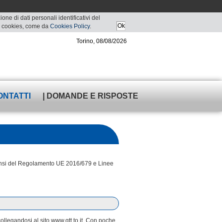
ne di dati personali identificativi del
 di cookies, come da
Cookies Policy
.
Torino, 08/08/2026
ONTATTI
| DOMANDE E RISPOSTE
i sensi del Regolamento UE 2016/679 e Linee
collegandosi al sito www.gtt.to.it. Con poche