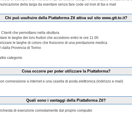
municazione della targa da esentare senza fare code od invii di fax e mail
Chi può usufruire della Piattaforma Ztl attiva sul sito www.gtt.to.it?
 Clienti che pernottano nella struttura.
tare le targhe dei loro fruitori che accedono entro le ore 11.00
torizzare le targhe di coloro che fruiscono di una prestazione medica
ri dalla Provincia di Torino
tre categorie.
Cosa occorre per poter utilizzare la Piattaforma?
n connessione a internet e una casella di posta elettronica (indirizzo e-mail)
Quali sono i vantaggi della Piattaforma Ztl?
la richiesta di esenzione comodamente dal proprio computer.