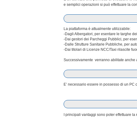
e semplici operazioni si può effettuare la co
La piattaforma è attualmente utilizzabile:
-Dagli Albergatori, per esentare le targhe dei
-Dai gestori dei Parcheggi Pubblici, per esen
-Dalle Strutture Sanitarie Pubbliche, per au
-Dai titolari di Licenze NCC/Taxi rilascite fuo
Successivamente verranno abilitate anche al
E’ necessario essere in possesso di un PC co
I principali vantaggi sono poter effettuare 