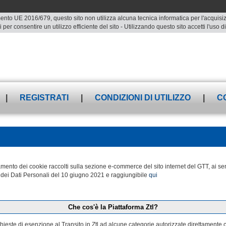
ento UE 2016/679, questo sito non utilizza alcuna tecnica informatica per l'acquisizio
 per consentire un utilizzo efficiente del sito - Utilizzando questo sito accetti l'uso
|
REGISTRATI
|
CONDIZIONI DI UTILIZZO
|
C
attamento dei cookie raccolti sulla sezione e-commerce del sito internet del GTT, a
dei Dati Personali del 10 giugno 2021 e raggiungibile
qui
Che cos'è la Piattaforma Ztl?
ichieste di esenzione al Transito in Ztl ad alcune categorie autorizzate direttamente 