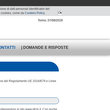
ne di dati personali identificativi del
 di cookies, come da
Cookies Policy
.
Torino, 07/08/2026
ONTATTI
| DOMANDE E RISPOSTE
i sensi del Regolamento UE 2016/679 e Linee
collegandosi al sito www.gtt.to.it. Con poche