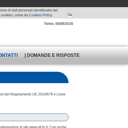
ne di dati personali identificativi del
 di cookies, come da
Cookies Policy
.
Torino, 06/08/2026
ONTATTI
| DOMANDE E RISPOSTE
i sensi del Regolamento UE 2016/679 e Linee
collegandosi al sito www.gtt.to.it. Con poche