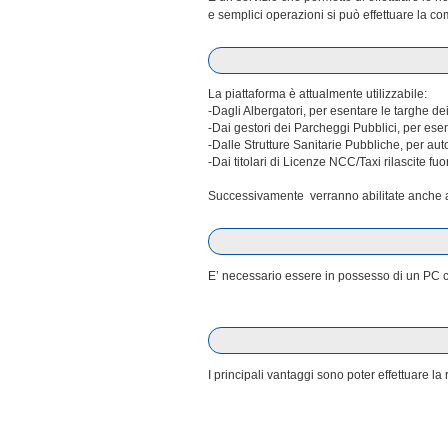
e semplici operazioni si può effettuare la co
La piattaforma è attualmente utilizzabile:
-Dagli Albergatori, per esentare le targhe dei
-Dai gestori dei Parcheggi Pubblici, per esen
-Dalle Strutture Sanitarie Pubbliche, per au
-Dai titolari di Licenze NCC/Taxi rilascite fuo
Successivamente verranno abilitate anche al
E’ necessario essere in possesso di un PC co
I principali vantaggi sono poter effettuare 