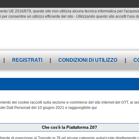
ento UE 2016/679, questo sito non utilizza alcuna tecnica informatica per l'acquisizio
 per consentire un utilizzo efficiente del sito - Utilizzando questo sito accetti l'uso
|
REGISTRATI
|
CONDIZIONI DI UTILIZZO
|
C
attamento dei cookie raccolti sulla sezione e-commerce del sito internet del GTT, a
dei Dati Personali del 10 giugno 2021 e raggiungibile
qui
Che cos'è la Piattaforma Ztl?
ichieste di esenzione al Transito in Ztl ad alcune categorie autorizzate direttamente 