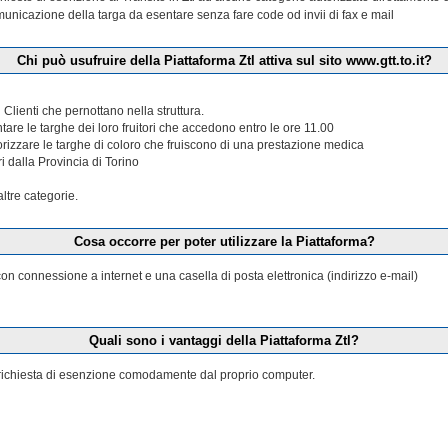
municazione della targa da esentare senza fare code od invii di fax e mail
Chi può usufruire della Piattaforma Ztl attiva sul sito www.gtt.to.it?
 Clienti che pernottano nella struttura.
tare le targhe dei loro fruitori che accedono entro le ore 11.00
torizzare le targhe di coloro che fruiscono di una prestazione medica
ri dalla Provincia di Torino
tre categorie.
Cosa occorre per poter utilizzare la Piattaforma?
n connessione a internet e una casella di posta elettronica (indirizzo e-mail)
Quali sono i vantaggi della Piattaforma Ztl?
la richiesta di esenzione comodamente dal proprio computer.