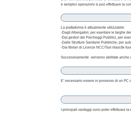
e semplici operazioni si può effettuare la co
La piattaforma è attualmente utilizzabile:
-Dagli Albergatori, per esentare le targhe dei
-Dai gestori dei Parcheggi Pubblici, per esen
-Dalle Strutture Sanitarie Pubbliche, per au
-Dai titolari di Licenze NCC/Taxi rilascite fuo
Successivamente verranno abilitate anche al
E’ necessario essere in possesso di un PC co
I principali vantaggi sono poter effettuare 