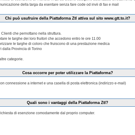
municazione della targa da esentare senza fare code od invii di fax e mail
Chi può usufruire della Piattaforma Ztl attiva sul sito www.gtt.to.it?
 Clienti che pernottano nella struttura.
tare le targhe dei loro fruitori che accedono entro le ore 11.00
torizzare le targhe di coloro che fruiscono di una prestazione medica
ri dalla Provincia di Torino
tre categorie.
Cosa occorre per poter utilizzare la Piattaforma?
n connessione a internet e una casella di posta elettronica (indirizzo e-mail)
Quali sono i vantaggi della Piattaforma Ztl?
la richiesta di esenzione comodamente dal proprio computer.