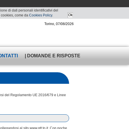
ne di dati personali identificativi del
 di cookies, come da
Cookies Policy
.
Torino, 07/08/2026
ONTATTI
| DOMANDE E RISPOSTE
i sensi del Regolamento UE 2016/679 e Linee
collegandosi al sito www.gtt.to.it. Con poche