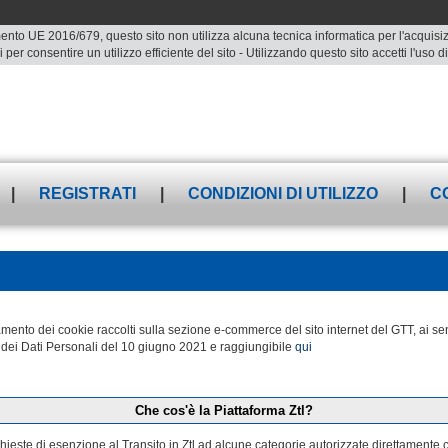
ento UE 2016/679, questo sito non utilizza alcuna tecnica informatica per l'acquisizio
 per consentire un utilizzo efficiente del sito - Utilizzando questo sito accetti l'uso
|
REGISTRATI
|
CONDIZIONI DI UTILIZZO
|
C
attamento dei cookie raccolti sulla sezione e-commerce del sito internet del GTT, a
dei Dati Personali del 10 giugno 2021 e raggiungibile
qui
Che cos'è la Piattaforma Ztl?
ichieste di esenzione al Transito in Ztl ad alcune categorie autorizzate direttamente 