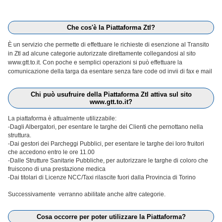
Che cos'è la Piattaforma Ztl?
È un servizio che permette di effettuare le richieste di esenzione al Transito
in Ztl ad alcune categorie autorizzate direttamente collegandosi al sito
www.gtt.to.it. Con poche e semplici operazioni si può effettuare la
comunicazione della targa da esentare senza fare code od invii di fax e mail
Chi può usufruire della Piattaforma Ztl attiva sul sito
www.gtt.to.it?
La piattaforma è attualmente utilizzabile:
-Dagli Albergatori, per esentare le targhe dei Clienti che pernottano nella
struttura.
-Dai gestori dei Parcheggi Pubblici, per esentare le targhe dei loro fruitori
che accedono entro le ore 11.00
-Dalle Strutture Sanitarie Pubbliche, per autorizzare le targhe di coloro che
fruiscono di una prestazione medica
-Dai titolari di Licenze NCC/Taxi rilascite fuori dalla Provincia di Torino
Successivamente verranno abilitate anche altre categorie.
Cosa occorre per poter utilizzare la Piattaforma?