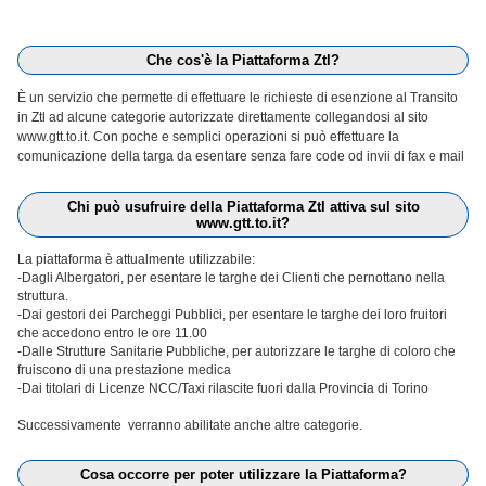
Che cos'è la Piattaforma Ztl?
È un servizio che permette di effettuare le richieste di esenzione al Transito
in Ztl ad alcune categorie autorizzate direttamente collegandosi al sito
www.gtt.to.it. Con poche e semplici operazioni si può effettuare la
comunicazione della targa da esentare senza fare code od invii di fax e mail
Chi può usufruire della Piattaforma Ztl attiva sul sito
www.gtt.to.it?
La piattaforma è attualmente utilizzabile:
-Dagli Albergatori, per esentare le targhe dei Clienti che pernottano nella
struttura.
-Dai gestori dei Parcheggi Pubblici, per esentare le targhe dei loro fruitori
che accedono entro le ore 11.00
-Dalle Strutture Sanitarie Pubbliche, per autorizzare le targhe di coloro che
fruiscono di una prestazione medica
-Dai titolari di Licenze NCC/Taxi rilascite fuori dalla Provincia di Torino
Successivamente verranno abilitate anche altre categorie.
Cosa occorre per poter utilizzare la Piattaforma?