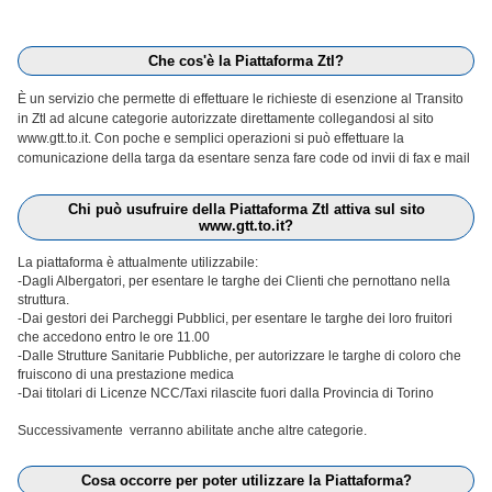
Che cos'è la Piattaforma Ztl?
È un servizio che permette di effettuare le richieste di esenzione al Transito
in Ztl ad alcune categorie autorizzate direttamente collegandosi al sito
www.gtt.to.it. Con poche e semplici operazioni si può effettuare la
comunicazione della targa da esentare senza fare code od invii di fax e mail
Chi può usufruire della Piattaforma Ztl attiva sul sito
www.gtt.to.it?
La piattaforma è attualmente utilizzabile:
-Dagli Albergatori, per esentare le targhe dei Clienti che pernottano nella
struttura.
-Dai gestori dei Parcheggi Pubblici, per esentare le targhe dei loro fruitori
che accedono entro le ore 11.00
-Dalle Strutture Sanitarie Pubbliche, per autorizzare le targhe di coloro che
fruiscono di una prestazione medica
-Dai titolari di Licenze NCC/Taxi rilascite fuori dalla Provincia di Torino
Successivamente verranno abilitate anche altre categorie.
Cosa occorre per poter utilizzare la Piattaforma?