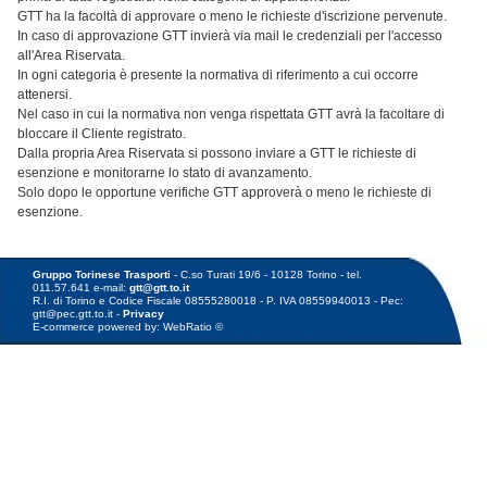
GTT ha la facoltà di approvare o meno le richieste d'iscrizione pervenute.
In caso di approvazione GTT invierà via mail le credenziali per l'accesso
all'Area Riservata.
In ogni categoria è presente la normativa di riferimento a cui occorre
attenersi.
Nel caso in cui la normativa non venga rispettata GTT avrà la facoltare di
bloccare il Cliente registrato.
Dalla propria Area Riservata si possono inviare a GTT le richieste di
esenzione e monitorarne lo stato di avanzamento.
Solo dopo le opportune verifiche GTT approverà o meno le richieste di
esenzione.
Gruppo Torinese Trasporti
- C.so Turati 19/6 - 10128 Torino - tel.
011.57.641 e-mail:
gtt@gtt.to.it
R.I. di Torino e Codice Fiscale 08555280018 - P. IVA 08559940013 - Pec:
gtt@pec.gtt.to.it -
Privacy
E-commerce powered by: WebRatio ©