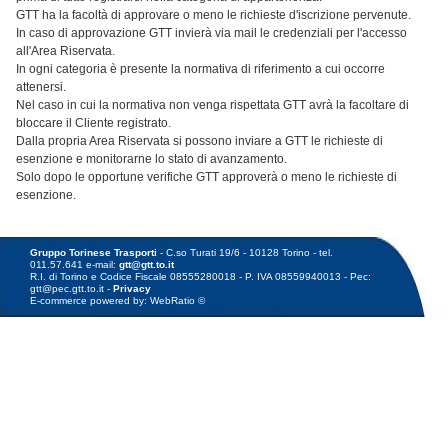
GTT ha la facoltà di approvare o meno le richieste d'iscrizione pervenute.
In caso di approvazione GTT invierà via mail le credenziali per l'accesso
all'Area Riservata.
In ogni categoria è presente la normativa di riferimento a cui occorre
attenersi.
Nel caso in cui la normativa non venga rispettata GTT avrà la facoltare di
bloccare il Cliente registrato.
Dalla propria Area Riservata si possono inviare a GTT le richieste di
esenzione e monitorarne lo stato di avanzamento.
Solo dopo le opportune verifiche GTT approverà o meno le richieste di
esenzione.
Gruppo Torinese Trasporti
- C.so Turati 19/6 - 10128 Torino - tel.
011.57.641 e-mail:
gtt@gtt.to.it
R.I. di Torino e Codice Fiscale 08555280018 - P. IVA 08559940013 - Pec:
gtt@pec.gtt.to.it -
Privacy
E-commerce powered by: WebRatio ©