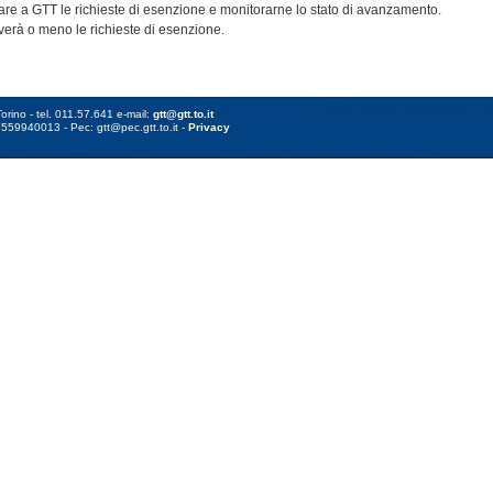
are a GTT le richieste di esenzione e monitorarne lo stato di avanzamento.
erà o meno le richieste di esenzione.
orino - tel. 011.57.641 e-mail:
gtt@gtt.to.it
8559940013 - Pec: gtt@pec.gtt.to.it -
Privacy