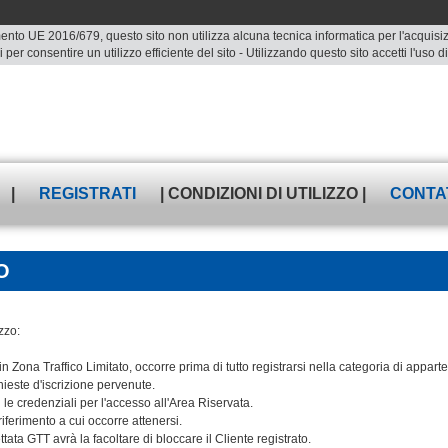
ento UE 2016/679, questo sito non utilizza alcuna tecnica informatica per l'acquisizio
 per consentire un utilizzo efficiente del sito - Utilizzando questo sito accetti l'uso
|
REGISTRATI
| CONDIZIONI DI UTILIZZO |
CONTA
O
zzo:
n Zona Traffico Limitato, occorre prima di tutto registrarsi nella categoria di appar
hieste d'iscrizione pervenute.
le credenziali per l'accesso all'Area Riservata.
iferimento a cui occorre attenersi.
ata GTT avrà la facoltare di bloccare il Cliente registrato.