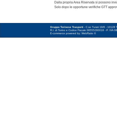
Dalla propria Area Riservata si possono invi
Solo dopo le opportune verifiche GTT approv
Gruppo Torinese Trasporti
- C.so Turati 19/6 - 10128 T
R.I. di Torino e Codice Fiscale 08555280018 - P. IVA 0
E-commerce powered by: WebRatio ©