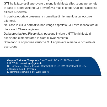
GTT ha la facoltà di approvare o meno le richieste d'iscrizione pervenute.
In caso di approvazione GTT invierà via mail le credenziali per l'accesso
all'Area Riservata.
In ogni categoria è presente la normativa di riferimento a cui occorre
attenersi.
Nel caso in cui la normativa non venga rispettata GTT avrà la facoltare di
bloccare il Cliente registrato.
Dalla propria Area Riservata si possono inviare a GTT le richieste di
esenzione e monitorarne lo stato di avanzamento.
Solo dopo le opportune verifiche GTT approverà o meno le richieste di
esenzione.
Gruppo Torinese Trasporti
- C.so Turati 19/6 - 10128 Torino - tel.
011.57.641 e-mail:
gtt@gtt.to.it
R.I. di Torino e Codice Fiscale 08555280018 - P. IVA 08559940013 - Pec:
gtt@pec.gtt.to.it -
Privacy
E-commerce powered by: WebRatio ©