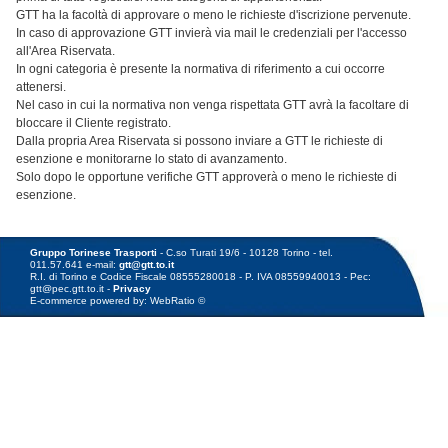
GTT ha la facoltà di approvare o meno le richieste d'iscrizione pervenute.
In caso di approvazione GTT invierà via mail le credenziali per l'accesso
all'Area Riservata.
In ogni categoria è presente la normativa di riferimento a cui occorre
attenersi.
Nel caso in cui la normativa non venga rispettata GTT avrà la facoltare di
bloccare il Cliente registrato.
Dalla propria Area Riservata si possono inviare a GTT le richieste di
esenzione e monitorarne lo stato di avanzamento.
Solo dopo le opportune verifiche GTT approverà o meno le richieste di
esenzione.
Gruppo Torinese Trasporti
- C.so Turati 19/6 - 10128 Torino - tel.
011.57.641 e-mail:
gtt@gtt.to.it
R.I. di Torino e Codice Fiscale 08555280018 - P. IVA 08559940013 - Pec:
gtt@pec.gtt.to.it -
Privacy
E-commerce powered by: WebRatio ©