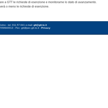
are a GTT le richieste di esenzione e monitorarne lo stato di avanzamento.
erà o meno le richieste di esenzione.
orino - tel. 011.57.641 e-mail:
gtt@gtt.to.it
8559940013 - Pec: gtt@pec.gtt.to.it -
Privacy