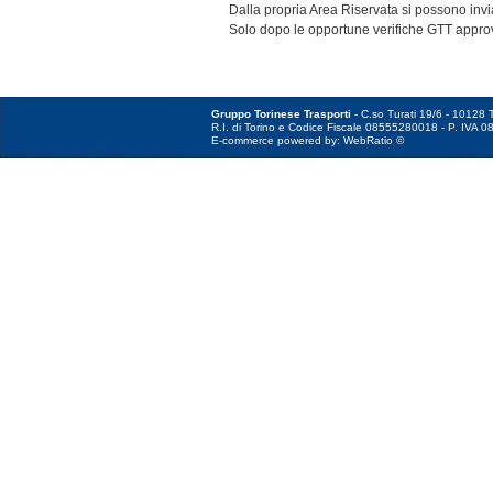
Dalla propria Area Riservata si possono invi
Solo dopo le opportune verifiche GTT approv
Gruppo Torinese Trasporti
- C.so Turati 19/6 - 10128 T
R.I. di Torino e Codice Fiscale 08555280018 - P. IVA 0
E-commerce powered by: WebRatio ©