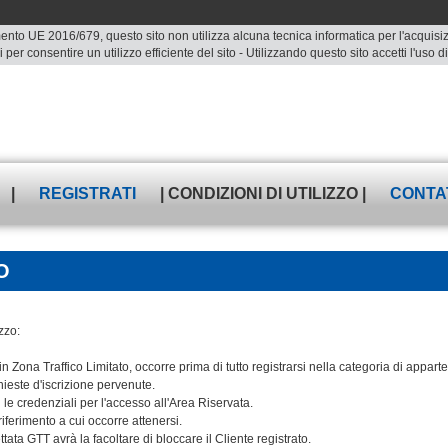
ento UE 2016/679, questo sito non utilizza alcuna tecnica informatica per l'acquisizio
 per consentire un utilizzo efficiente del sito - Utilizzando questo sito accetti l'uso
|
REGISTRATI
| CONDIZIONI DI UTILIZZO |
CONTA
O
zzo:
n Zona Traffico Limitato, occorre prima di tutto registrarsi nella categoria di appar
hieste d'iscrizione pervenute.
le credenziali per l'accesso all'Area Riservata.
iferimento a cui occorre attenersi.
ata GTT avrà la facoltare di bloccare il Cliente registrato.