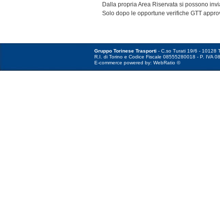
Dalla propria Area Riservata si possono invi
Solo dopo le opportune verifiche GTT approv
Gruppo Torinese Trasporti
- C.so Turati 19/6 - 10128 T
R.I. di Torino e Codice Fiscale 08555280018 - P. IVA 0
E-commerce powered by: WebRatio ©