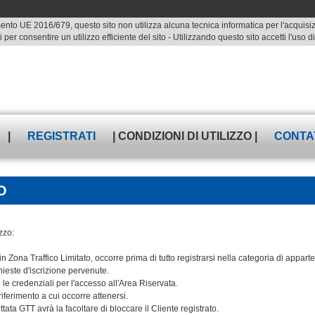
ento UE 2016/679, questo sito non utilizza alcuna tecnica informatica per l'acquisizio
 per consentire un utilizzo efficiente del sito - Utilizzando questo sito accetti l'uso
|
REGISTRATI
| CONDIZIONI DI UTILIZZO |
CONTA
O
zzo:
n Zona Traffico Limitato, occorre prima di tutto registrarsi nella categoria di appar
hieste d'iscrizione pervenute.
le credenziali per l'accesso all'Area Riservata.
iferimento a cui occorre attenersi.
ata GTT avrà la facoltare di bloccare il Cliente registrato.