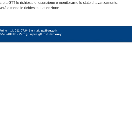
are a GTT le richieste di esenzione e monitorarne lo stato di avanzamento.
erà o meno le richieste di esenzione.
orino - tel. 011.57.641 e-mail:
gtt@gtt.to.it
8559940013 - Pec: gtt@pec.gtt.to.it -
Privacy