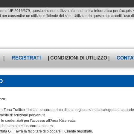
ento UE 2016/679, questo sito non utilizza alcuna tecnica informatica per l'acquisizio
 per consentire un utilizzo efficiente del sito - Utilizzando questo sito accetti l'uso
|
REGISTRATI
| CONDIZIONI DI UTILIZZO |
CONTA
O
zzo:
n Zona Traffico Limitato, occorre prima di tutto registrarsi nella categoria di appar
hieste d'iscrizione pervenute.
le credenziali per l'accesso all'Area Riservata.
iferimento a cui occorre attenersi.
ata GTT avrà la facoltare di bloccare il Cliente registrato.