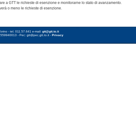
are a GTT le richieste di esenzione e monitorarne lo stato di avanzamento.
erà o meno le richieste di esenzione.
orino - tel. 011.57.641 e-mail:
gtt@gtt.to.it
8559940013 - Pec: gtt@pec.gtt.to.it -
Privacy