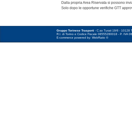
Dalla propria Area Riservata si possono invi
Solo dopo le opportune verifiche GTT approv
Gruppo Torinese Trasporti
- C.so Turati 19/6 - 10128 T
R.I. di Torino e Codice Fiscale 08555280018 - P. IVA 0
E-commerce powered by: WebRatio ©