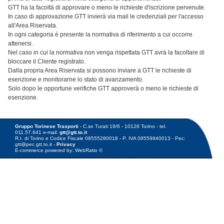
GTT ha la facoltà di approvare o meno le richieste d'iscrizione pervenute.
In caso di approvazione GTT invierà via mail le credenziali per l'accesso
all'Area Riservata.
In ogni categoria è presente la normativa di riferimento a cui occorre
attenersi.
Nel caso in cui la normativa non venga rispettata GTT avrà la facoltare di
bloccare il Cliente registrato.
Dalla propria Area Riservata si possono inviare a GTT le richieste di
esenzione e monitorarne lo stato di avanzamento.
Solo dopo le opportune verifiche GTT approverà o meno le richieste di
esenzione.
Gruppo Torinese Trasporti
- C.so Turati 19/6 - 10128 Torino - tel.
011.57.641 e-mail:
gtt@gtt.to.it
R.I. di Torino e Codice Fiscale 08555280018 - P. IVA 08559940013 - Pec:
gtt@pec.gtt.to.it -
Privacy
E-commerce powered by: WebRatio ©