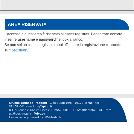
AREA RISERVATA
L’accesso a quest’area è riservato ai clienti registrati. Per entrare occorre
inserire
username
e
password
nel box
a fianco.
Se non sei un cliente registrato puoi effettuare la registrazione cliccando
su "
Registrati
".
Gruppo Torinese Trasporti
- C.so Turati 19/6 - 10128 Torino - tel.
011.57.641 e-mail:
gtt@gtt.to.it
R.I. di Torino e Codice Fiscale 08555280018 - P. IVA 08559940013 - Pec:
gtt@pec.gtt.to.it -
Privacy
E-commerce powered by: WebRatio ©