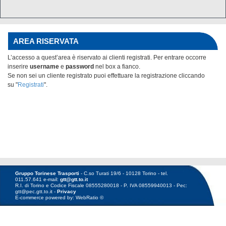
AREA RISERVATA
L’accesso a quest’area è riservato ai clienti registrati. Per entrare occorre
inserire
username
e
password
nel box
a fianco.
Se non sei un cliente registrato puoi effettuare la registrazione cliccando
su "
Registrati
".
Gruppo Torinese Trasporti
- C.so Turati 19/6 - 10128 Torino - tel.
011.57.641 e-mail:
gtt@gtt.to.it
R.I. di Torino e Codice Fiscale 08555280018 - P. IVA 08559940013 - Pec:
gtt@pec.gtt.to.it -
Privacy
E-commerce powered by: WebRatio ©