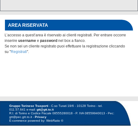
AREA RISERVATA
L’accesso a quest’area è riservato ai clienti registrati. Per entrare occorre
inserire
username
e
password
nel box
a fianco.
Se non sei un cliente registrato puoi effettuare la registrazione cliccando
su "
Registrati
".
Gruppo Torinese Trasporti
- C.so Turati 19/6 - 10128 Torino - tel.
011.57.641 e-mail:
gtt@gtt.to.it
R.I. di Torino e Codice Fiscale 08555280018 - P. IVA 08559940013 - Pec:
gtt@pec.gtt.to.it -
Privacy
E-commerce powered by: WebRatio ©