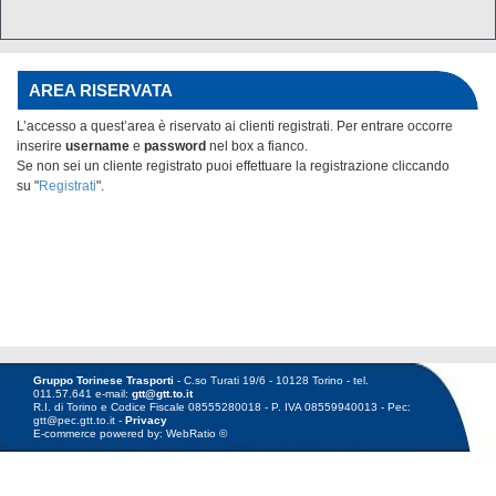
AREA RISERVATA
L’accesso a quest’area è riservato ai clienti registrati. Per entrare occorre
inserire
username
e
password
nel box
a fianco.
Se non sei un cliente registrato puoi effettuare la registrazione cliccando
su "
Registrati
".
Gruppo Torinese Trasporti
- C.so Turati 19/6 - 10128 Torino - tel.
011.57.641 e-mail:
gtt@gtt.to.it
R.I. di Torino e Codice Fiscale 08555280018 - P. IVA 08559940013 - Pec:
gtt@pec.gtt.to.it -
Privacy
E-commerce powered by: WebRatio ©