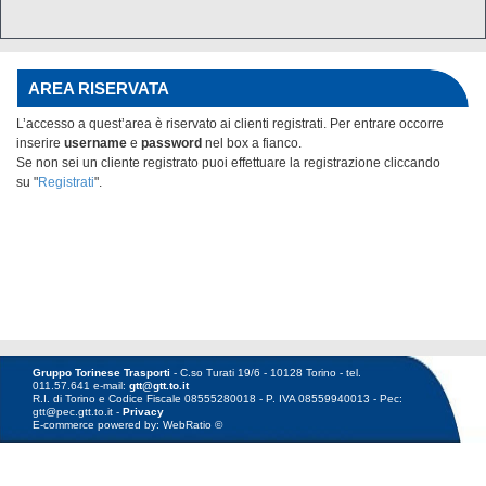
AREA RISERVATA
L’accesso a quest’area è riservato ai clienti registrati. Per entrare occorre
inserire
username
e
password
nel box
a fianco.
Se non sei un cliente registrato puoi effettuare la registrazione cliccando
su "
Registrati
".
Gruppo Torinese Trasporti
- C.so Turati 19/6 - 10128 Torino - tel.
011.57.641 e-mail:
gtt@gtt.to.it
R.I. di Torino e Codice Fiscale 08555280018 - P. IVA 08559940013 - Pec:
gtt@pec.gtt.to.it -
Privacy
E-commerce powered by: WebRatio ©