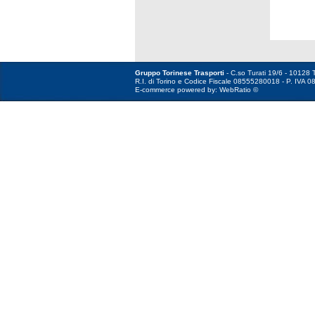
Gruppo Torinese Trasporti
- C.so Turati 19/6 - 10128 T
R.I. di Torino e Codice Fiscale 08555280018 - P. IVA 0
E-commerce powered by: WebRatio ©