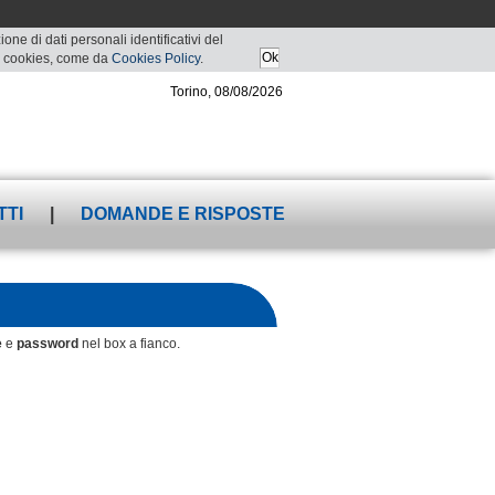
ne di dati personali identificativi del
 di cookies, come da
Cookies Policy
.
Torino, 08/08/2026
TTI
|
DOMANDE E RISPOSTE
e
e
password
nel box
a fianco.