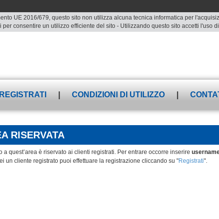
ento UE 2016/679, questo sito non utilizza alcuna tecnica informatica per l'acquisizio
 per consentire un utilizzo efficiente del sito - Utilizzando questo sito accetti l'uso
REGISTRATI
|
CONDIZIONI DI UTILIZZO
|
CONTA
A RISERVATA
 a quest’area è riservato ai clienti registrati. Per entrare occorre inserire
usernam
i un cliente registrato puoi effettuare la registrazione cliccando su "
Registrati
".