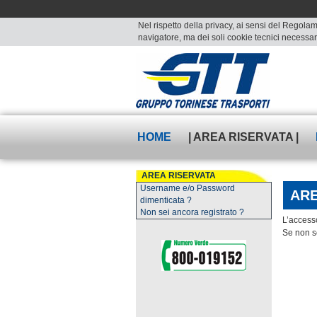
Nel rispetto della privacy, ai sensi del Regolam
navigatore, ma dei soli cookie tecnici necessari
HOME
| AREA RISERVATA |
AREA RISERVATA
Username e/o Password
ARE
dimenticata ?
Non sei ancora registrato ?
L’accesso
Se non se