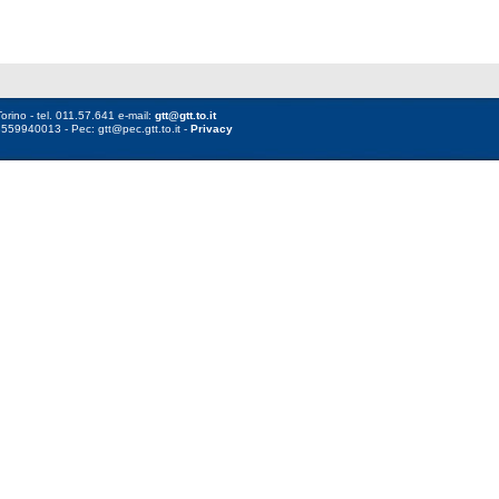
orino - tel. 011.57.641 e-mail:
gtt@gtt.to.it
8559940013 - Pec: gtt@pec.gtt.to.it -
Privacy