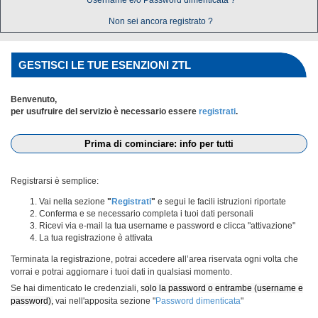
Username e/o Password dimenticata ?
Non sei ancora registrato ?
GESTISCI LE TUE ESENZIONI ZTL
Benvenuto,
per usufruire del servizio è necessario essere
registrati
.
Prima di cominciare: info per tutti
Registrarsi è semplice:
Vai nella sezione
"
Registrati
"
e segui le facili istruzioni riportate
Conferma e se necessario completa i tuoi dati personali
Ricevi via e-mail la tua username e password e clicca "attivazione"
La tua registrazione è attivata
Terminata la registrazione, potrai accedere all’area riservata ogni volta che
vorrai e potrai aggiornare i tuoi dati in qualsiasi momento.
Se hai dimenticato le credenziali, s
olo la password o entrambe (username e
password),
vai nell'apposita sezione "
Password dimenticata
"