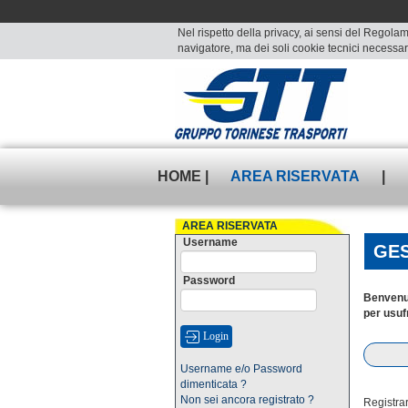
Nel rispetto della privacy, ai sensi del Regolam
navigatore, ma dei soli cookie tecnici necessari
HOME |
AREA RISERVATA
|
AREA RISERVATA
Username
GES
Password
Benvenu
per usuf
Username e/o Password
dimenticata ?
Non sei ancora registrato ?
Registrar