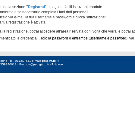
ai nella sezione
"
Registrati
"
e segui le facili istruzioni riportate
onferma e se necessario completa i tuoi dati personali
icevi via e-mail la tua username e password e clicca "attivazione"
a tua registrazione è attivata
 la registrazione, potrai accedere all’area riservata ogni volta che vorrai e potrai a
menticato le credenziali, s
olo la password o entrambe (username e password),
vai 
orino - tel. 011.57.641 e-mail:
gtt@gtt.to.it
8559940013 - Pec: gtt@pec.gtt.to.it -
Privacy