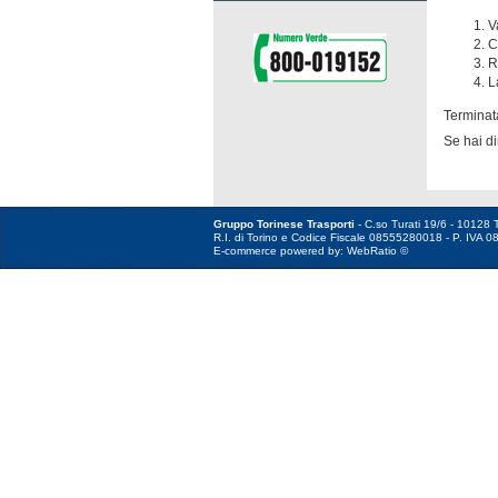
V
C
R
L
Terminata
Se hai di
Gruppo Torinese Trasporti
- C.so Turati 19/6 - 10128 T
R.I. di Torino e Codice Fiscale 08555280018 - P. IVA 0
E-commerce powered by: WebRatio ©