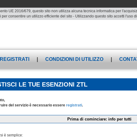
ento UE 2016/679, questo sito non utilizza alcuna tecnica informatica per l'acquisizio
 per consentire un utilizzo efficiente del sito - Utilizzando questo sito accetti l'uso
REGISTRATI
|
CONDIZIONI DI UTILIZZO
|
CONTA
TISCI LE TUE ESENZIONI ZTL
to,
ruire del servizio è necessario essere
registrati
.
Prima di cominciare: info per tutti
si è semplice: