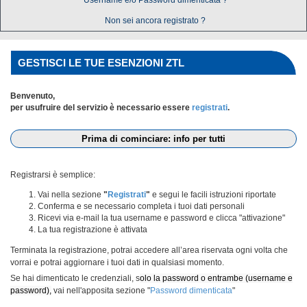
Username e/o Password dimenticata ?
Non sei ancora registrato ?
GESTISCI LE TUE ESENZIONI ZTL
Benvenuto,
per usufruire del servizio è necessario essere
registrati
.
Prima di cominciare: info per tutti
Registrarsi è semplice:
Vai nella sezione
"
Registrati
"
e segui le facili istruzioni riportate
Conferma e se necessario completa i tuoi dati personali
Ricevi via e-mail la tua username e password e clicca "attivazione"
La tua registrazione è attivata
Terminata la registrazione, potrai accedere all’area riservata ogni volta che
vorrai e potrai aggiornare i tuoi dati in qualsiasi momento.
Se hai dimenticato le credenziali, s
olo la password o entrambe (username e
password),
vai nell'apposita sezione "
Password dimenticata
"