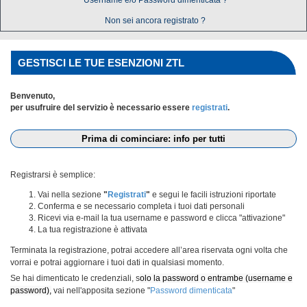
Username e/o Password dimenticata ?
Non sei ancora registrato ?
GESTISCI LE TUE ESENZIONI ZTL
Benvenuto,
per usufruire del servizio è necessario essere
registrati
.
Prima di cominciare: info per tutti
Registrarsi è semplice:
Vai nella sezione
"
Registrati
"
e segui le facili istruzioni riportate
Conferma e se necessario completa i tuoi dati personali
Ricevi via e-mail la tua username e password e clicca "attivazione"
La tua registrazione è attivata
Terminata la registrazione, potrai accedere all’area riservata ogni volta che
vorrai e potrai aggiornare i tuoi dati in qualsiasi momento.
Se hai dimenticato le credenziali, s
olo la password o entrambe (username e
password),
vai nell'apposita sezione "
Password dimenticata
"