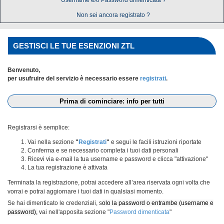
Username e/o Password dimenticata ?
Non sei ancora registrato ?
GESTISCI LE TUE ESENZIONI ZTL
Benvenuto,
per usufruire del servizio è necessario essere
registrati
.
Prima di cominciare: info per tutti
Registrarsi è semplice:
Vai nella sezione
"
Registrati
"
e segui le facili istruzioni riportate
Conferma e se necessario completa i tuoi dati personali
Ricevi via e-mail la tua username e password e clicca "attivazione"
La tua registrazione è attivata
Terminata la registrazione, potrai accedere all’area riservata ogni volta che
vorrai e potrai aggiornare i tuoi dati in qualsiasi momento.
Se hai dimenticato le credenziali, s
olo la password o entrambe (username e
password),
vai nell'apposita sezione "
Password dimenticata
"