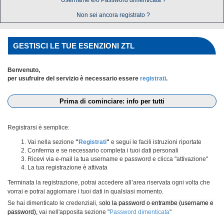
Username e/o Password dimenticata ?
Non sei ancora registrato ?
GESTISCI LE TUE ESENZIONI ZTL
Benvenuto,
per usufruire del servizio è necessario essere
registrati
.
Prima di cominciare: info per tutti
Registrarsi è semplice:
Vai nella sezione
"
Registrati
"
e segui le facili istruzioni riportate
Conferma e se necessario completa i tuoi dati personali
Ricevi via e-mail la tua username e password e clicca "attivazione"
La tua registrazione è attivata
Terminata la registrazione, potrai accedere all’area riservata ogni volta che
vorrai e potrai aggiornare i tuoi dati in qualsiasi momento.
Se hai dimenticato le credenziali, s
olo la password o entrambe (username e
password),
vai nell'apposita sezione "
Password dimenticata
"