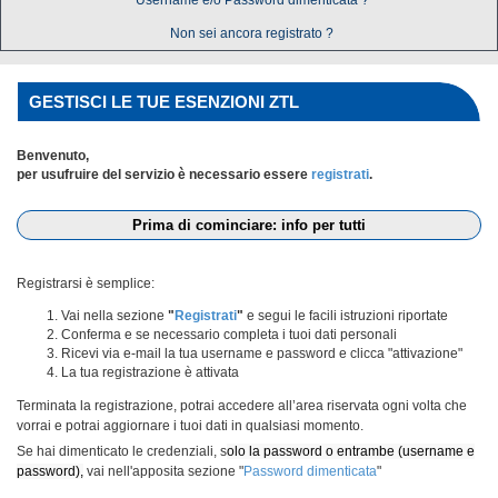
Username e/o Password dimenticata ?
Non sei ancora registrato ?
GESTISCI LE TUE ESENZIONI ZTL
Benvenuto,
per usufruire del servizio è necessario essere
registrati
.
Prima di cominciare: info per tutti
Registrarsi è semplice:
Vai nella sezione
"
Registrati
"
e segui le facili istruzioni riportate
Conferma e se necessario completa i tuoi dati personali
Ricevi via e-mail la tua username e password e clicca "attivazione"
La tua registrazione è attivata
Terminata la registrazione, potrai accedere all’area riservata ogni volta che
vorrai e potrai aggiornare i tuoi dati in qualsiasi momento.
Se hai dimenticato le credenziali, s
olo la password o entrambe (username e
password),
vai nell'apposita sezione "
Password dimenticata
"