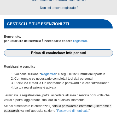
Username e/o Password dimenticata ?
Non sei ancora registrato ?
GESTISCI LE TUE ESENZIONI ZTL
Benvenuto,
per usufruire del servizio è necessario essere
registrati
.
Prima di cominciare: info per tutti
Registrarsi è semplice:
Vai nella sezione
"
Registrati
"
e segui le facili istruzioni riportate
Conferma e se necessario completa i tuoi dati personali
Ricevi via e-mail la tua username e password e clicca "attivazione"
La tua registrazione è attivata
Terminata la registrazione, potrai accedere all’area riservata ogni volta che
vorrai e potrai aggiornare i tuoi dati in qualsiasi momento.
Se hai dimenticato le credenziali, s
olo la password o entrambe (username e
password),
vai nell'apposita sezione "
Password dimenticata
"