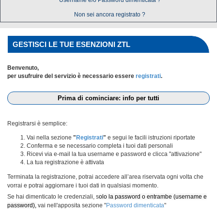
Username e/o Password dimenticata ?
Non sei ancora registrato ?
GESTISCI LE TUE ESENZIONI ZTL
Benvenuto,
per usufruire del servizio è necessario essere
registrati
.
Prima di cominciare: info per tutti
Registrarsi è semplice:
Vai nella sezione
"
Registrati
"
e segui le facili istruzioni riportate
Conferma e se necessario completa i tuoi dati personali
Ricevi via e-mail la tua username e password e clicca "attivazione"
La tua registrazione è attivata
Terminata la registrazione, potrai accedere all’area riservata ogni volta che
vorrai e potrai aggiornare i tuoi dati in qualsiasi momento.
Se hai dimenticato le credenziali, s
olo la password o entrambe (username e
password),
vai nell'apposita sezione "
Password dimenticata
"